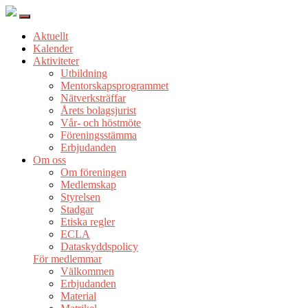
Aktuellt
Kalender
Aktiviteter
Utbildning
Mentorskapsprogrammet
Nätverksträffar
Årets bolagsjurist
Vår- och höstmöte
Föreningsstämma
Erbjudanden
Om oss
Om föreningen
Medlemskap
Styrelsen
Stadgar
Etiska regler
ECLA
Dataskyddspolicy
För medlemmar
Välkommen
Erbjudanden
Material