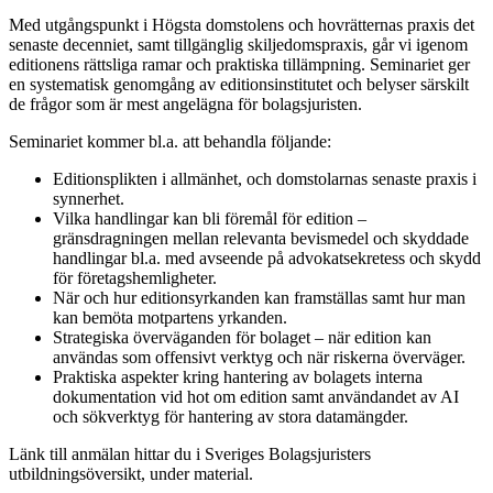
Med utgångspunkt i Högsta domstolens och hovrätternas praxis det
senaste decenniet, samt tillgänglig skiljedomspraxis, går vi igenom
editionens rättsliga ramar och praktiska tillämpning. Seminariet ger
en systematisk genomgång av editionsinstitutet och belyser särskilt
de frågor som är mest angelägna för bolagsjuristen.
Seminariet kommer bl.a. att behandla följande:
Editionsplikten i allmänhet, och domstolarnas senaste praxis i
synnerhet.
Vilka handlingar kan bli föremål för edition –
gränsdragningen mellan relevanta bevismedel och skyddade
handlingar bl.a. med avseende på advokatsekretess och skydd
för företagshemligheter.
När och hur editionsyrkanden kan framställas samt hur man
kan bemöta motpartens yrkanden.
Strategiska överväganden för bolaget – när edition kan
användas som offensivt verktyg och när riskerna överväger.
Praktiska aspekter kring hantering av bolagets interna
dokumentation vid hot om edition samt användandet av AI
och sökverktyg för hantering av stora datamängder.
Länk till anmälan hittar du i Sveriges Bolagsjuristers
utbildningsöversikt, under material.