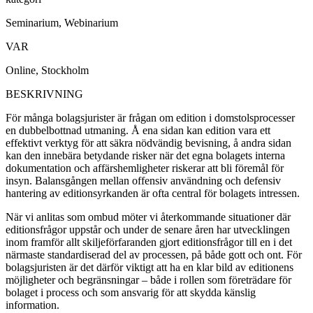
Seminarium, Webinarium
VAR
Online, Stockholm
BESKRIVNING
För många bolagsjurister är frågan om edition i domstolsprocesser
en dubbelbottnad utmaning. Å ena sidan kan edition vara ett
effektivt verktyg för att säkra nödvändig bevisning, å andra sidan
kan den innebära betydande risker när det egna bolagets interna
dokumentation och affärshemligheter riskerar att bli föremål för
insyn. Balansgången mellan offensiv användning och defensiv
hantering av editionsyrkanden är ofta central för bolagets intressen.
När vi anlitas som ombud möter vi återkommande situationer där
editionsfrågor uppstår och under de senare åren har utvecklingen
inom framför allt skiljeförfaranden gjort editionsfrågor till en i det
närmaste standardiserad del av processen, på både gott och ont. För
bolagsjuristen är det därför viktigt att ha en klar bild av editionens
möjligheter och begränsningar – både i rollen som företrädare för
bolaget i process och som ansvarig för att skydda känslig
information.