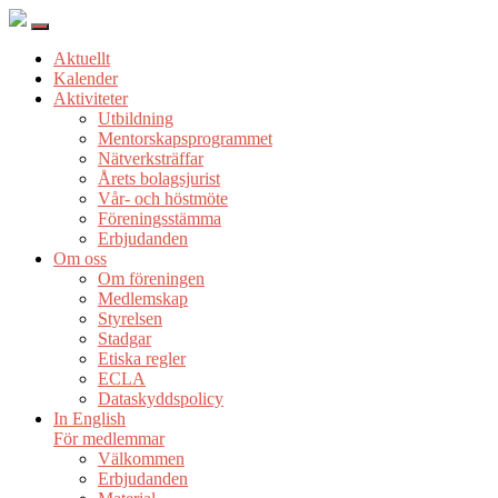
Aktuellt
Kalender
Aktiviteter
Utbildning
Mentorskapsprogrammet
Nätverksträffar
Årets bolagsjurist
Vår- och höstmöte
Föreningsstämma
Erbjudanden
Om oss
Om föreningen
Medlemskap
Styrelsen
Stadgar
Etiska regler
ECLA
Dataskyddspolicy
In English
För medlemmar
Välkommen
Erbjudanden