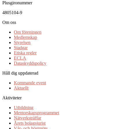
Plusgironummer
4805104-9
Om oss
Om föreningen
Medlemskap
Styrelsen
Stadgar
Etiska regler
ECLA
Dataskyddspolicy
Håll dig uppdaterad
Kommande event
Aktuellt
Aktiviteter
Utbildning
Mentorskapsprogrammet
Nätverksträffar
Årets bolagsjurist
Vår- och höstmöte