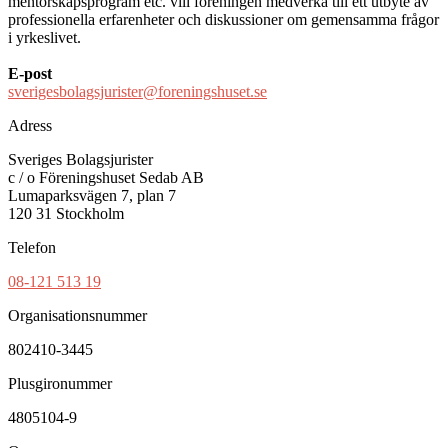
mentorskapsprogram etc. vill föreningen medverka till ett utbyte av
professionella erfarenheter och diskussioner om gemensamma frågor
i yrkeslivet.
E-post
sverigesbolagsjurister@foreningshuset.se
Adress
Sveriges Bolagsjurister
c / o Föreningshuset Sedab AB
Lumaparksvägen 7, plan 7
120 31 Stockholm
Telefon
08-121 513 19
Organisationsnummer
802410-3445
Plusgironummer
4805104-9