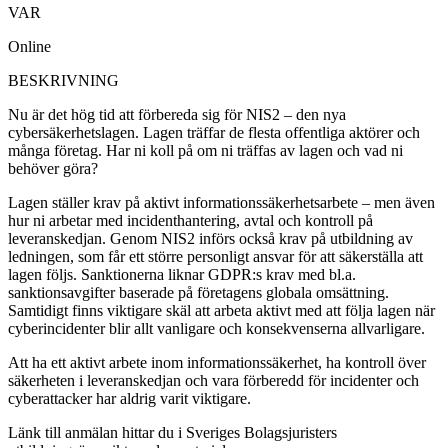
VAR
Online
BESKRIVNING
Nu är det hög tid att förbereda sig för NIS2 – den nya
cybersäkerhetslagen. Lagen träffar de flesta offentliga aktörer och
många företag. Har ni koll på om ni träffas av lagen och vad ni
behöver göra?
Lagen ställer krav på aktivt informationssäkerhetsarbete – men även
hur ni arbetar med incidenthantering, avtal och kontroll på
leveranskedjan. Genom NIS2 införs också krav på utbildning av
ledningen, som får ett större personligt ansvar för att säkerställa att
lagen följs. Sanktionerna liknar GDPR:s krav med bl.a.
sanktionsavgifter baserade på företagens globala omsättning.
Samtidigt finns viktigare skäl att arbeta aktivt med att följa lagen när
cyberincidenter blir allt vanligare och konsekvenserna allvarligare.
Att ha ett aktivt arbete inom informationssäkerhet, ha kontroll över
säkerheten i leveranskedjan och vara förberedd för incidenter och
cyberattacker har aldrig varit viktigare.
Länk till anmälan hittar du i Sveriges Bolagsjuristers