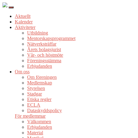
Aktuellt
Kalender
Aktiviteter
Utbildning
Mentorskapsprogrammet
Nätverksträffar
Årets bolagsjurist
Vår- och höstmöte
Föreningsstämma
Erbjudanden
Om oss
Om föreningen
Medlemskap
Styrelsen
Stadgar
Etiska regler
ECLA
Dataskyddspolicy
För medlemmar
Välkommen
Erbjudanden
Material