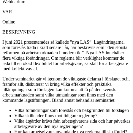
Webinarium
VAR
Online
BESKRIVNING
I juni 2021 presenterades så kallade ”nya LAS”. Lagändringarna,
som föreslås träda i kraft senare i år, har beskrivits som ”den största
reformen på arbetsmarknaden i modern tid”. Nya LAS innehåller
flera viktiga förändringar. Om reglerna blir verklighet kommer de
leda till en ökad flexibilitet för arbetsgivare, särskilt för arbetsgivare
med kollektivavtal.
Under seminariet går vi igenom de viktigaste delarna i förslaget och,
framför allt, diskuterar vi kring vilka effekter och praktiska
tillämpningar som förslagen kan komma att få på den svenska
arbetsmarknaden samt vilka utmaningar som finns med den
kommande lagstiftningen. Bland annat behandlar seminariet:
Vilka förändringar som föreslås och bakgrunden till förslagen
Vilka skillnader finns mot tidigare reglering?
Vilka åtgärder krävs från arbetsgivarens sida och hur påverkas
arbetsgivare av den nya regleringen?
Hur kan arbetsgivare använda de nya reglerna till sin fördel?