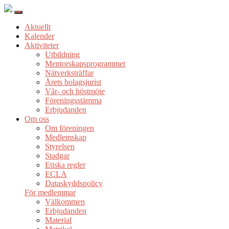
Aktuellt
Kalender
Aktiviteter
Utbildning
Mentorskapsprogrammet
Nätverksträffar
Årets bolagsjurist
Vår- och höstmöte
Föreningsstämma
Erbjudanden
Om oss
Om föreningen
Medlemskap
Styrelsen
Stadgar
Etiska regler
ECLA
Dataskyddspolicy
För medlemmar
Välkommen
Erbjudanden
Material