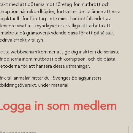
 takt med att böterna mot företag för mutbrott och
orruption når rekordhöjder, fortsätter detta ämne att vara
ögaktuellt för företag. Inte minst har bötfällandet av
lencore visat att myndigheter är villiga att arbeta att
amarbeta på gränsöverskridande basis för att på så sätt
edriva effektiv tillsyn.
etta webbinarium kommer att ge dig insikter i de senaste
ändelserna inom mutbrott och korruption, och de bästa
etoderna för att hantera dessa utmaningar.
änk till anmälan hittar du i Sveriges Bolagsjuristers
tbildningsöversikt, under material.
Logga in som medlem