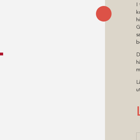
I
k
h
G
s
b
D
h
m
L
u