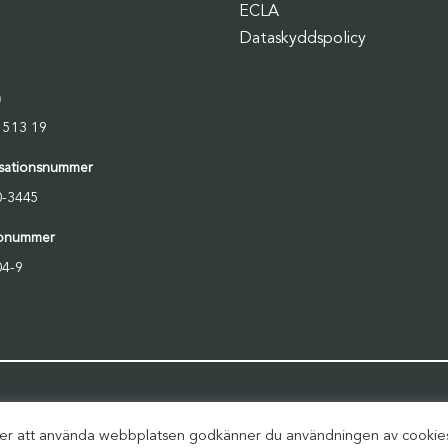
ECLA
Dataskyddspolicy
n
 513 19
sationsnummer
0-3445
ronummer
4-9
sätter att använda webbplatsen godkänner du användningen av cookie