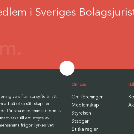
edlem i Sveriges Bolagsjuri
Om oss
Hå
ening vars främsta syfte är att
Om föreningen
Ko
m att på olika sätt skapa en
Medlemskap
Ak
ärde för sina medlemmar i form av
Styrelsen
medverka till ett utbyte av
Stadgar
mensamma frågor i yrkeslivet.
Etiska regler