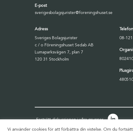
E-post
sverigesbolagsjurister@foreningshuset.se
Adress
Telefo
Sveriges Bolagsjurister
08-121
c / o Föreningshuset Sedab AB
Organi
Lumaparksvägen 7, plan 7
80241
120 31 Stockholm
Plusgi
480510
Fortsätt diskussionen i våra grupper
Vi använder cookies för att förbättra din vistelse. Om du fort