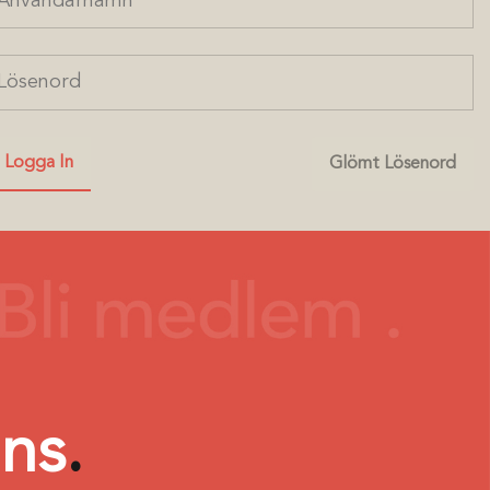
ans
.