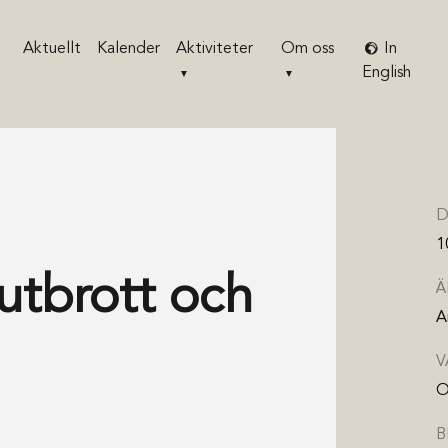
Aktuellt
Kalender
Aktiviteter
Om oss
In
English
D
1
tbrott och
Ä
A
V
O
B