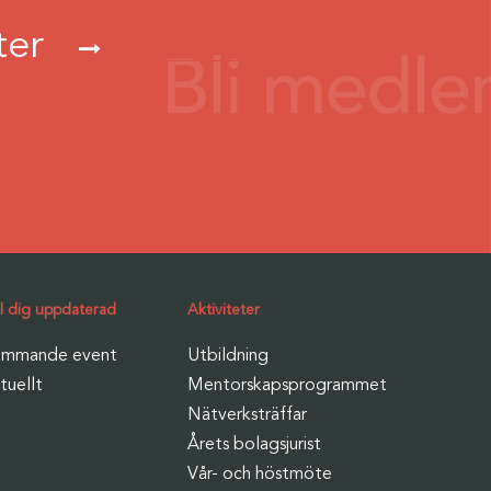
ster
ll dig uppdaterad
Aktiviteter
mmande event
Utbildning
tuellt
Mentorskapsprogrammet
Nätverksträffar
Årets bolagsjurist
Vår- och höstmöte