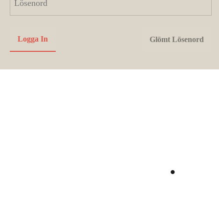
Utvecklas
tillsammans
.
Bli medlem i Sveriges