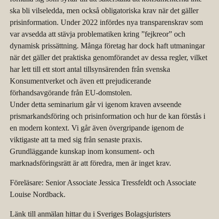
ska bli vilseledda, men också obligatoriska krav när det gäller
prisinformation. Under 2022 infördes nya transparenskrav som
var avsedda att stävja problematiken kring ”fejkreor” och
dynamisk prissättning. Många företag har dock haft utmaningar
när det gäller det praktiska genomförandet av dessa regler, vilket
har lett till ett stort antal tillsynsärenden från svenska
Konsumentverket och även ett prejudicerande
förhandsavgörande från EU-domstolen.
Under detta seminarium går vi igenom kraven avseende
prismarkandsföring och prisinformation och hur de kan förstås i
en modern kontext. Vi går även övergripande igenom de
viktigaste att ta med sig från senaste praxis.
Grundläggande kunskap inom konsument- och
marknadsföringsrätt är att föredra, men är inget krav.
Föreläsare: Senior Associate Jessica Tressfeldt och Associate
Louise Nordback.
Länk till anmälan hittar du i Sveriges Bolagsjuristers