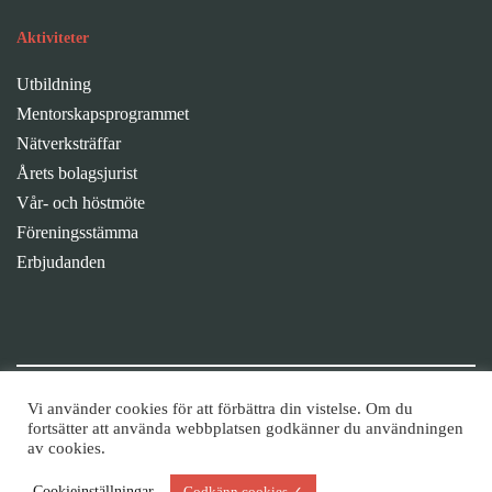
Aktiviteter
Utbildning
Mentorskapsprogrammet
Nätverksträffar
Årets bolagsjurist
Vår- och höstmöte
Föreningsstämma
Erbjudanden
Fortsätt diskussionen i våra grupper
Vi använder cookies för att förbättra din vistelse. Om du
fortsätter att använda webbplatsen godkänner du användningen
av cookies.
Cookieinställningar
Godkänn cookies ✓