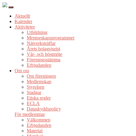
Aktuellt
Kalender
Aktiviteter
Utbildning
Mentorskapsprogrammet
Nätverksträffar
Årets bolagsjurist
Vår- och höstmöte
Föreningsstämma
Erbjudanden
Om oss
Om föreningen
Medlemskap
Styrelsen
Stadgar
Etiska regler
ECLA
Dataskyddspolicy
För medlemmar
Välkommen
Erbjudanden
Material