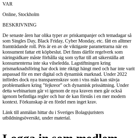
VAR
Online, Stockholm
BESKRIVNING
De senaste åren har olika typer av priskampanjer och temadagar så
som Singles Day, Black Friday, Cyber Monday, etc. fått en alltmer
framträdande roll. Pris är en av de viktigaste parametrarna när en
konsument fattar ett köpbeslut. Det finns därför regelverk som
näringsidkare måste förhålla sig som syftar till att säkerställa att
konsumenterna inte ska vilseledda. Lagstiftningen kring
prismarknadsföring har dock inte riktigt hängt med och har inte varit
anpassad för en mer digital och dynamisk marknad. Under 2022
infördes dock nya transparenskrav som i viss mån kan stävja
problematiken kring ”fejkreor” och dynamisk prissättning. Under
detta webinarium går vi igenom de nya kraven men går också
igenom befintliga regler och hur de kan förstås i en mer modern
kontext. Förkunskap är en fördel men inget krav.
Länk till anmälan hittar du i Sveriges Bolagsjuristers
utbildningsöversikt, under material.