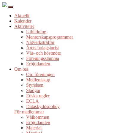
Aktuellt
Kalender
Aktiviteter
Utbildning
Mentorskapsprogrammet
Nätverksträffar
Årets bolagsjurist
Vår- och höstmöte
Föreningsstämma
Erbjudanden
Om oss
Om föreningen
Medlemskap
Styrelsen
Stadgar
Etiska regler
ECLA
Dataskyddspolicy
För medlemmar
Välkommen
Erbjudanden
Material