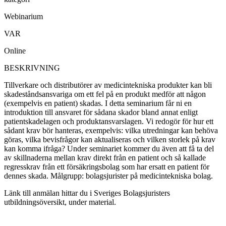
Webinarium
VAR
Online
BESKRIVNING
Tillverkare och distributörer av medicintekniska produkter kan bli
skadeståndsansvariga om ett fel på en produkt medför att någon
(exempelvis en patient) skadas. I detta seminarium får ni en
introduktion till ansvaret för sådana skador bland annat enligt
patientskadelagen och produktansvarslagen. Vi redogör för hur ett
sådant krav bör hanteras, exempelvis: vilka utredningar kan behöva
göras, vilka bevisfrågor kan aktualiseras och vilken storlek på krav
kan komma ifråga? Under seminariet kommer du även att få ta del
av skillnaderna mellan krav direkt från en patient och så kallade
regresskrav från ett försäkringsbolag som har ersatt en patient för
dennes skada. Målgrupp: bolagsjurister på medicintekniska bolag.
Länk till anmälan hittar du i Sveriges Bolagsjuristers
utbildningsöversikt, under material.