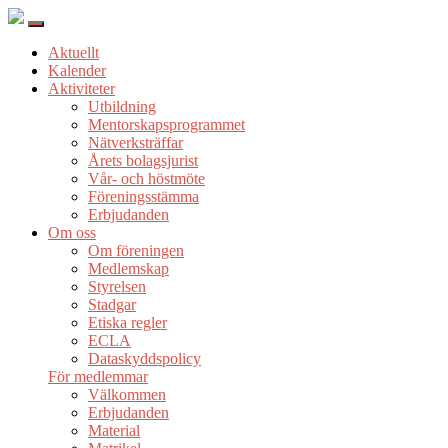
Aktuellt
Kalender
Aktiviteter
Utbildning
Mentorskapsprogrammet
Nätverksträffar
Årets bolagsjurist
Vår- och höstmöte
Föreningsstämma
Erbjudanden
Om oss
Om föreningen
Medlemskap
Styrelsen
Stadgar
Etiska regler
ECLA
Dataskyddspolicy
För medlemmar
Välkommen
Erbjudanden
Material