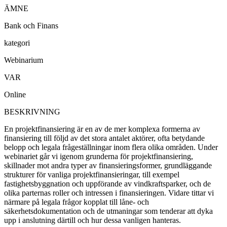
ÄMNE
Bank och Finans
kategori
Webinarium
VAR
Online
BESKRIVNING
En projektfinansiering är en av de mer komplexa formerna av
finansiering till följd av det stora antalet aktörer, ofta betydande
belopp och legala frågeställningar inom flera olika områden. Under
webinariet går vi igenom grunderna för projektfinansiering,
skillnader mot andra typer av finansieringsformer, grundläggande
strukturer för vanliga projektfinansieringar, till exempel
fastighetsbyggnation och uppförande av vindkraftsparker, och de
olika parternas roller och intressen i finansieringen. Vidare tittar vi
närmare på legala frågor kopplat till låne- och
säkerhetsdokumentation och de utmaningar som tenderar att dyka
upp i anslutning därtill och hur dessa vanligen hanteras.