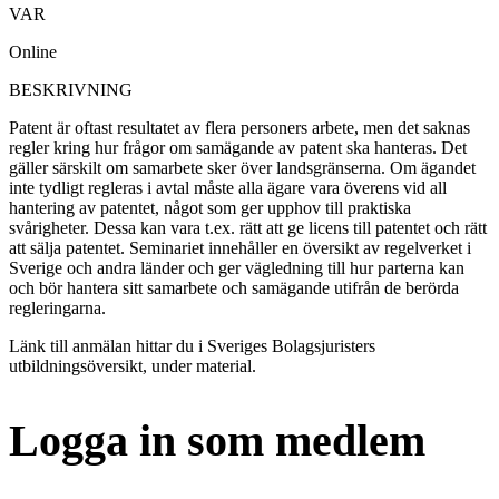
VAR
Online
BESKRIVNING
Patent är oftast resultatet av flera personers arbete, men det saknas
regler kring hur frågor om samägande av patent ska hanteras. Det
gäller särskilt om samarbete sker över landsgränserna. Om ägandet
inte tydligt regleras i avtal måste alla ägare vara överens vid all
hantering av patentet, något som ger upphov till praktiska
svårigheter. Dessa kan vara t.ex. rätt att ge licens till patentet och rätt
att sälja patentet. Seminariet innehåller en översikt av regelverket i
Sverige och andra länder och ger vägledning till hur parterna kan
och bör hantera sitt samarbete och samägande utifrån de berörda
regleringarna.
Länk till anmälan hittar du i Sveriges Bolagsjuristers
utbildningsöversikt, under material.
Logga in som medlem