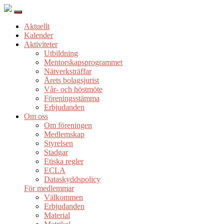
Aktuellt
Kalender
Aktiviteter
Utbildning
Mentorskapsprogrammet
Nätverksträffar
Årets bolagsjurist
Vår- och höstmöte
Föreningsstämma
Erbjudanden
Om oss
Om föreningen
Medlemskap
Styrelsen
Stadgar
Etiska regler
ECLA
Dataskyddspolicy
För medlemmar
Välkommen
Erbjudanden
Material