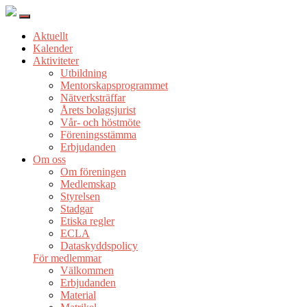
Aktuellt
Kalender
Aktiviteter
Utbildning
Mentorskapsprogrammet
Nätverksträffar
Årets bolagsjurist
Vår- och höstmöte
Föreningsstämma
Erbjudanden
Om oss
Om föreningen
Medlemskap
Styrelsen
Stadgar
Etiska regler
ECLA
Dataskyddspolicy
För medlemmar
Välkommen
Erbjudanden
Material