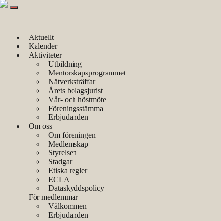
Aktuellt
Kalender
Aktiviteter
Utbildning
Kalender
Mentorskapsprogrammet
Nätverksträffar
Struktur- och
Årets bolagsjurist
Vår- och höstmöte
Föreningsstämma
metodfrågor
Erbjudanden
Om oss
Om föreningen
Medlemskap
gällande avtal för
Styrelsen
Stadgar
Etiska regler
IT-tjänster
ECLA
Dataskyddspolicy
För medlemmar
Välkommen
Erbjudanden