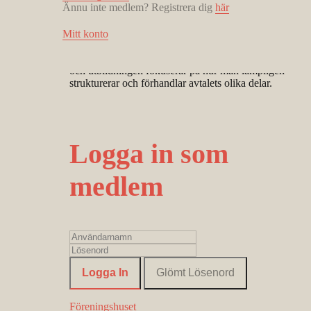
Ännu inte medlem? Registrera dig
här
metodfrågor gällande avtal för IT-tjänster.
Avtal för IT-tjänster är ett specifikt och särpräglat
Mitt konto
område inom den kommersiella avtalsrätten. IT-avtalet
består normalt av ett antal olika tjänster och moduler
och utbildningen fokuserar på hur man lämpligen
strukturerar och förhandlar avtalets olika delar.
Logga in som
medlem
Föreningshuset