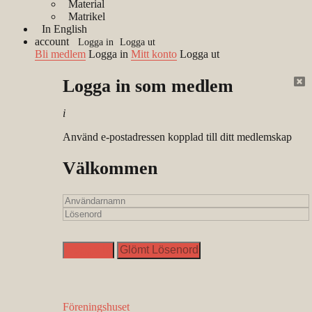
Material
Matrikel
In English
account
Logga in
Logga ut
Bli medlem
Logga in
Mitt konto
Logga ut
Logga in som medlem
i
DATUM
Använd e-postadressen kopplad till ditt medlemskap
23 Feb - 23 Feb 2021
TID
Välkommen
09:00 - 10:30
ÄMNE
Avtalsrätt
KATEGORI
VAR
BESKRIVNING
Bird & Bird är stolta att tillsammans med Sveriges
Föreningshuset
Bolagsjurister presentera webinariumet Struktur- och