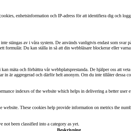
okies, enhetsinformation och IP-adress för att identifiera dig och log
te stängas av i våra system. De används vanligtvis endast som svar på åt
 i ett formulär. Du kan ställa in så att din webbläsare blockerar eller v
t vi kan mäta och förbättra vår webbplatsprestanda. De hjälper oss att ve
 in är aggregerad och därför helt anonym. Om du inte tillåter dessa coo
mance indexes of the website which helps in delivering a better user ex
e website. These cookies help provide information on metrics the number 
 not been classified into a category as yet.
Beskrivning