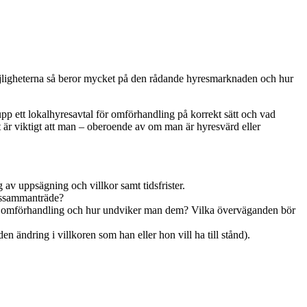
smöjligheterna så beror mycket på den rådande hyresmarknaden och hur
pp ett lokalhyresavtal för omförhandling på korrekt sätt och vad
t är viktigt att man – oberoende av om man är hyresvärd eller
av uppsägning och villkor samt tidsfrister.
ngssammanträde?
 för omförhandling och hur undviker man dem? Vilka överväganden bör
 ändring i villkoren som han eller hon vill ha till stånd).