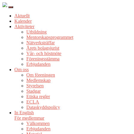
Aktuellt
Kalender
Aktiviteter
Utbildning
Mentorskapsprogrammet
Nätverksträffar
Årets bolagsjurist
Vår- och höstmöte
Föreningsstämma
Erbjudanden
Om oss
Om föreningen
Medlemskap
Styrelsen
Stadgar
Etiska regler
ECLA
Dataskyddspolicy
In English
För medlemmar
Välkommen
Erbjudanden