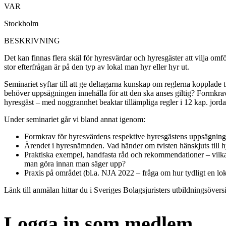
VAR
Stockholm
BESKRIVNING
Det kan finnas flera skäl för hyresvärdar och hyresgäster att vilja o
stor efterfrågan är på den typ av lokal man hyr eller hyr ut.
Seminariet syftar till att ge deltagarna kunskap om reglerna kopplade
behöver uppsägningen innehålla för att den ska anses giltig? Formkrav
hyresgäst – med noggrannhet beaktar tillämpliga regler i 12 kap. jord
Under seminariet går vi bland annat igenom:
Formkrav för hyresvärdens respektive hyresgästens uppsägning fö
Ärendet i hyresnämnden. Vad händer om tvisten hänskjuts till 
Praktiska exempel, handfasta råd och rekommendationer – vilka
man göra innan man säger upp?
Praxis på området (bl.a. NJA 2022 – fråga om hur tydligt en loka
Länk till anmälan hittar du i Sveriges Bolagsjuristers utbildningsöversi
Logga in som medlem