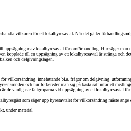
mförhandla villkoren för ett lokalhyresavtal. När det gäller förhandling
 till uppsägningar av lokalhyresavtal för omförhandling. Hur säger man u
en kopplade till en uppsägning av ett lokalhyresavtal är stränga och de
abalken och delgivningslagen.
r villkorsändring, innefattande bl.a. frågor om delgivning, utformning 
hyresnämnden och hur förbereder man sig på bästa sätt inför ett medli
 är de vanligaste fallgroparna vid uppsägning av ett lokalhyresavtal
lhyresgäst som säger upp hyresavtalet för villkorsändring måste ange den
kt, under material.