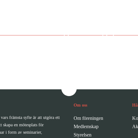
vecklas tillsamm
medlem i Sveriges Bolagsjurist
Om oss
Hå
vars främsta syfte är att utgöra ett
Om föreningen
Ko
tt skapa en mötesplats för
Medlemskap
Ak
ar i form av seminarier,
Styrelsen