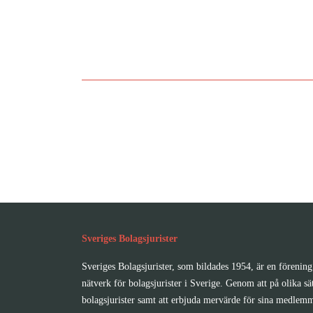
Ut
Bli 
Sveriges Bolagsjurister
Sveriges Bolagsjurister, som bildades 1954, är en förening 
nätverk för bolagsjurister i Sverige. Genom att på olika sä
bolagsjurister samt att erbjuda mervärde för sina medlemm