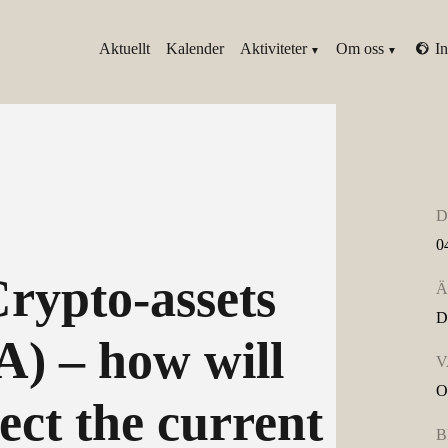
Aktuellt
Kalender
Aktiviteter
Om oss
In
D
0
rypto-assets
Ä
D
) – how will
V
O
fect the current
B