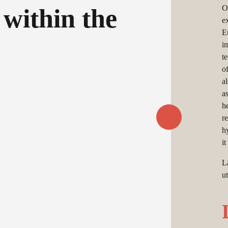
O
 within the
e
E
i
t
o
a
a
h
r
h
it
L
u