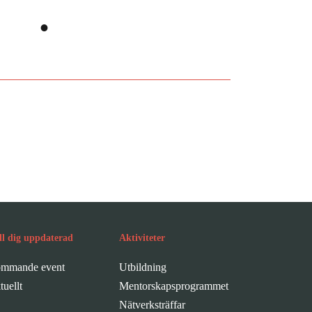
ans
.
er
ll dig uppdaterad
Aktiviteter
mmande event
Utbildning
tuellt
Mentorskapsprogrammet
Nätverksträffar