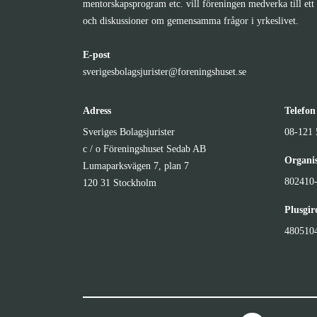
mentorskapsprogram etc. vill föreningen medverka till ett 
och diskussioner om gemensamma frågor i yrkeslivet.
E-post
sverigesbolagsjurister@foreningshuset.se
Adress
Telefon
Sveriges Bolagsjurister
08-121 
c / o Föreningshuset Sedab AB
Organi
Lumaparksvägen 7, plan 7
802410
120 31 Stockholm
Plusgi
480510