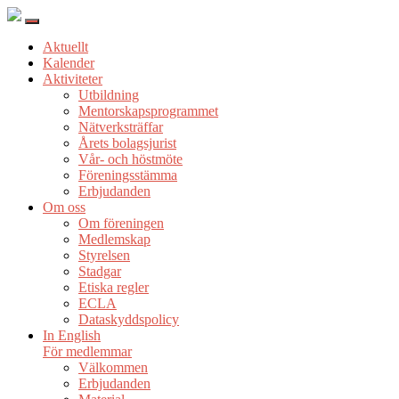
Aktuellt
Kalender
Aktiviteter
Utbildning
Mentorskapsprogrammet
Nätverksträffar
Årets bolagsjurist
Vår- och höstmöte
Föreningsstämma
Erbjudanden
Om oss
Om föreningen
Medlemskap
Styrelsen
Stadgar
Etiska regler
ECLA
Dataskyddspolicy
In English
För medlemmar
Välkommen
Erbjudanden