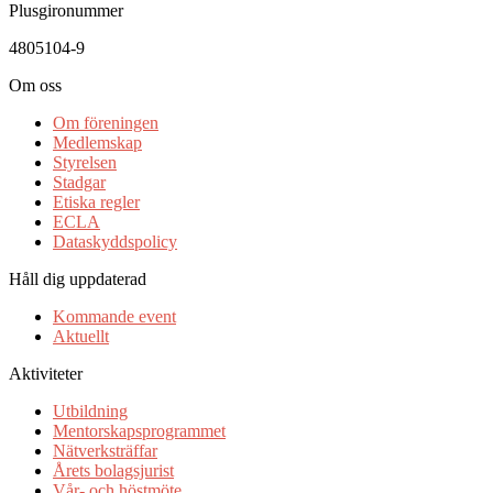
Plusgironummer
4805104-9
Om oss
Om föreningen
Medlemskap
Styrelsen
Stadgar
Etiska regler
ECLA
Dataskyddspolicy
Håll dig uppdaterad
Kommande event
Aktuellt
Aktiviteter
Utbildning
Mentorskapsprogrammet
Nätverksträffar
Årets bolagsjurist
Vår- och höstmöte