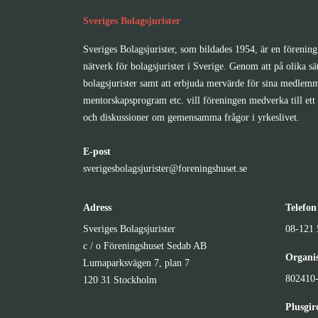
Sveriges Bolagsjurister
Sveriges Bolagsjurister, som bildades 1954, är en förening 
nätverk för bolagsjurister i Sverige. Genom att på olika sä
bolagsjurister samt att erbjuda mervärde för sina medlemm
mentorskapsprogram etc. vill föreningen medverka till ett 
och diskussioner om gemensamma frågor i yrkeslivet.
E-post
sverigesbolagsjurister@foreningshuset.se
Adress
Telefon
Sveriges Bolagsjurister
08-121 
c / o Föreningshuset Sedab AB
Organi
Lumaparksvägen 7, plan 7
802410
120 31 Stockholm
Plusgi