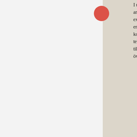
I
ar
e
e
k
t
ti
ö