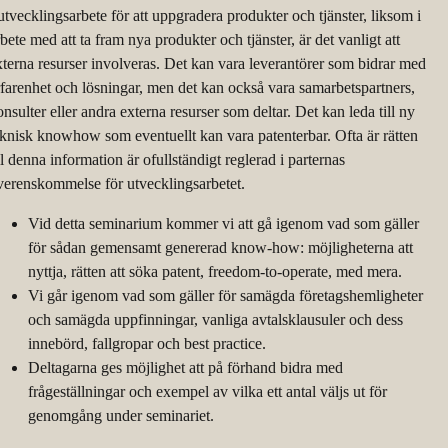
 utvecklingsarbete för att uppgradera produkter och tjänster, liksom i
bete med att ta fram nya produkter och tjänster, är det vanligt att
xterna resurser involveras. Det kan vara leverantörer som bidrar med
rfarenhet och lösningar, men det kan också vara samarbetspartners,
onsulter eller andra externa resurser som deltar. Det kan leda till ny
eknisk knowhow som eventuellt kan vara patenterbar. Ofta är rätten
ll denna information är ofullständigt reglerad i parternas
verenskommelse för utvecklingsarbetet.
Vid detta seminarium kommer vi att gå igenom vad som gäller
för sådan gemensamt genererad know-how: möjligheterna att
nyttja, rätten att söka patent, freedom-to-operate, med mera.
Vi går igenom vad som gäller för samägda företagshemligheter
och samägda uppfinningar, vanliga avtalsklausuler och dess
innebörd, fallgropar och best practice.
Deltagarna ges möjlighet att på förhand bidra med
frågeställningar och exempel av vilka ett antal väljs ut för
genomgång under seminariet.