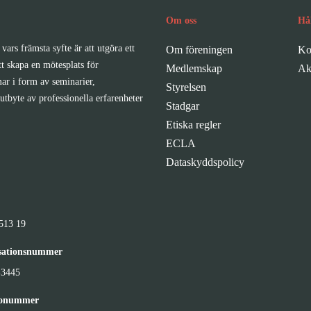
Om oss
Hå
vars främsta syfte är att utgöra ett
Om föreningen
Ko
tt skapa en mötesplats för
Medlemskap
Ak
ar i form av seminarier,
Styrelsen
utbyte av professionella erfarenheter
Stadgar
Etiska regler
ECLA
Dataskyddspolicy
513 19
sationsnummer
-3445
ronummer