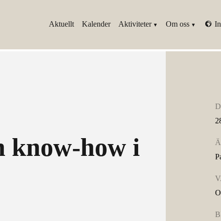
Aktuellt
Kalender
Aktiviteter
Om oss
In
D
2
h know-how i
Ä
Pa
V
O
B