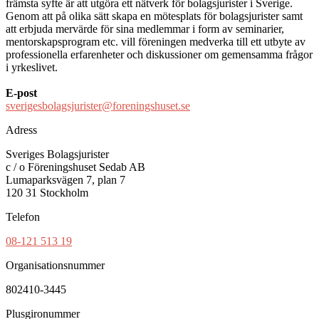
främsta syfte är att utgöra ett nätverk för bolagsjurister i Sverige.
Genom att på olika sätt skapa en mötesplats för bolagsjurister samt
att erbjuda mervärde för sina medlemmar i form av seminarier,
mentorskapsprogram etc. vill föreningen medverka till ett utbyte av
professionella erfarenheter och diskussioner om gemensamma frågor
i yrkeslivet.
E-post
sverigesbolagsjurister@foreningshuset.se
Adress
Sveriges Bolagsjurister
c / o Föreningshuset Sedab AB
Lumaparksvägen 7, plan 7
120 31 Stockholm
Telefon
08-121 513 19
Organisationsnummer
802410-3445
Plusgironummer