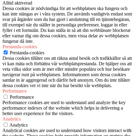
Alltid aktiverad
Dessa cookies är nödvändiga för att webbplatsen ska fungera och
kan inte stängas av i våra system. De används vanligtvis endast som
svar på åtgärder som du har gjort i anslutning till en tjänstebegäran,
till exempel när du ställer in personliga preferenser, loggar in eller
fyller i ett formulär. Du kan ställa in så att din webbläsare blockerar
eller varnar dig om dessa cookies, men vissa delar av webbplatsen
fungerar då inte.
Prestanda-cookies
Prestanda-cookies
Dessa cookies tillåter oss att räkna antal besök och trafikkällor så att
vi kan mäta och förbättra vår webbplatsprestanda. De hjälper oss att
veta vilka sidor som är mer eller mindre populära och hur besökare
navigerar runt på webbplatsen. Informationen som dessa cookies
samlar in är aggregerad och därför helt anonym. Om du inte tillåter
dessa cookies vet vi inte när du har besökt vår webbplats.
Performance
Performance
Performance cookies are used to understand and analyze the key
performance indexes of the website which helps in delivering a
better user experience for the visitors.
Analytics
Analytics
Analytical cookies are used to understand how visitors interact with
the website. These cookies help provide information on metrics the