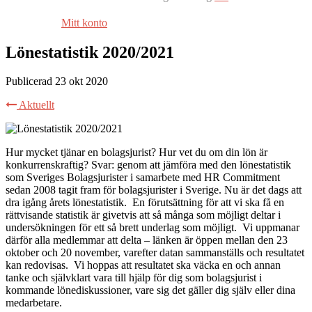
Mitt konto
Lönestatistik 2020/2021
Publicerad 23 okt 2020
Aktuellt
Hur mycket tjänar en bolagsjurist? Hur vet du om din lön är
konkurrenskraftig? Svar: genom att jämföra med den lönestatistik
som Sveriges Bolagsjurister i samarbete med HR Commitment
sedan 2008 tagit fram för bolagsjurister i Sverige. Nu är det dags att
dra igång årets lönestatistik. En förutsättning för att vi ska få en
rättvisande statistik är givetvis att så många som möjligt deltar i
undersökningen för ett så brett underlag som möjligt. Vi uppmanar
därför alla medlemmar att delta – länken är öppen mellan den 23
oktober och 20 november, varefter datan sammanställs och resultatet
kan redovisas. Vi hoppas att resultatet ska väcka en och annan
tanke och självklart vara till hjälp för dig som bolagsjurist i
kommande lönediskussioner, vare sig det gäller dig själv eller dina
medarbetare.