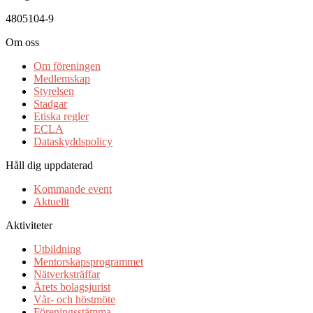
4805104-9
Om oss
Om föreningen
Medlemskap
Styrelsen
Stadgar
Etiska regler
ECLA
Dataskyddspolicy
Håll dig uppdaterad
Kommande event
Aktuellt
Aktiviteter
Utbildning
Mentorskapsprogrammet
Nätverksträffar
Årets bolagsjurist
Vår- och höstmöte
Föreningsstämma