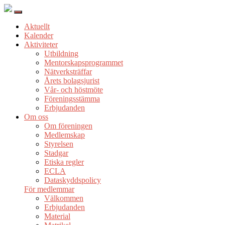
Aktuellt
Kalender
Aktiviteter
Utbildning
Mentorskapsprogrammet
Nätverksträffar
Årets bolagsjurist
Vår- och höstmöte
Föreningsstämma
Erbjudanden
Om oss
Om föreningen
Medlemskap
Styrelsen
Stadgar
Etiska regler
ECLA
Dataskyddspolicy
För medlemmar
Välkommen
Erbjudanden
Material