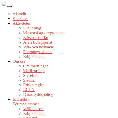
Aktuellt
Kalender
Aktiviteter
Utbildning
Mentorskapsprogrammet
Nätverksträffar
Årets bolagsjurist
Vår- och höstmöte
Föreningsstämma
Erbjudanden
Om oss
Om föreningen
Medlemskap
Styrelsen
Stadgar
Etiska regler
ECLA
Dataskyddspolicy
In English
För medlemmar
Välkommen
Erbjudanden