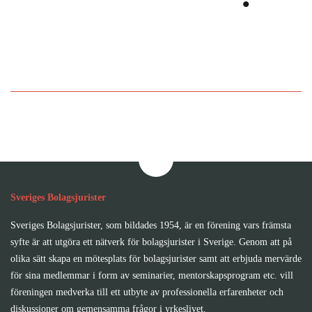
Bli medlem i Sveriges
Bolagsjurister
Sveriges Bolagsjurister
Sveriges Bolagsjurister, som bildades 1954, är en förening vars främsta
syfte är att utgöra ett nätverk för bolagsjurister i Sverige. Genom att på
olika sätt skapa en mötesplats för bolagsjurister samt att erbjuda mervärde
för sina medlemmar i form av seminarier, mentorskapsprogram etc. vill
föreningen medverka till ett utbyte av professionella erfarenheter och
diskussioner om gemensamma frågor i yrkeslivet.