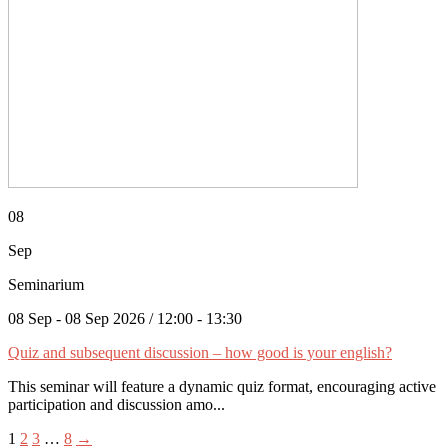
08
Sep
Seminarium
08 Sep - 08 Sep 2026 / 12:00 - 13:30
Quiz and subsequent discussion – how good is your english?
This seminar will feature a dynamic quiz format, encouraging active
participation and discussion amo...
1
2
3
…
8
→