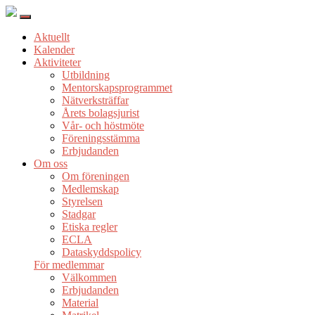
Aktuellt
Kalender
Aktiviteter
Utbildning
Mentorskapsprogrammet
Nätverksträffar
Årets bolagsjurist
Vår- och höstmöte
Föreningsstämma
Erbjudanden
Om oss
Om föreningen
Medlemskap
Styrelsen
Stadgar
Etiska regler
ECLA
Dataskyddspolicy
För medlemmar
Välkommen
Erbjudanden
Material