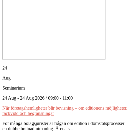
24
Aug
Seminarium
24 Aug - 24 Aug 2026 / 09:00 - 11:00
När företagshemligheter blir bevisning – om editionens möjligheter,
räckvidd och begränsningar
För många bolagsjurister är frågan om edition i domstolsprocesser
en dubbelbottnad utmaning. Å ena s...