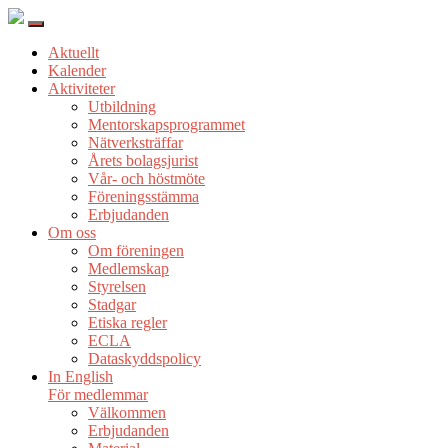
Aktuellt
Kalender
Aktiviteter
Utbildning
Mentorskapsprogrammet
Nätverksträffar
Årets bolagsjurist
Vår- och höstmöte
Föreningsstämma
Erbjudanden
Om oss
Om föreningen
Medlemskap
Styrelsen
Stadgar
Etiska regler
ECLA
Dataskyddspolicy
In English
För medlemmar
Välkommen
Erbjudanden