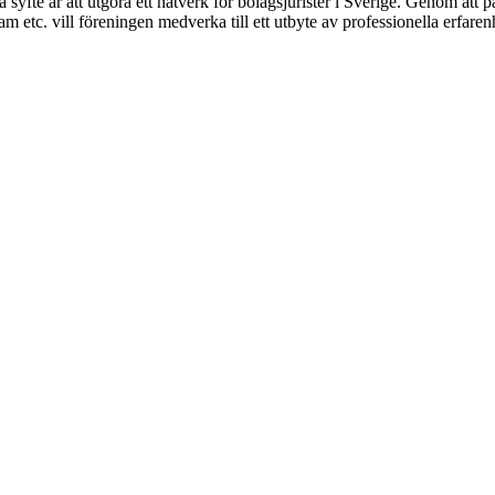
syfte är att utgöra ett nätverk för bolagsjurister i Sverige. Genom att på
 etc. vill föreningen medverka till ett utbyte av professionella erfare