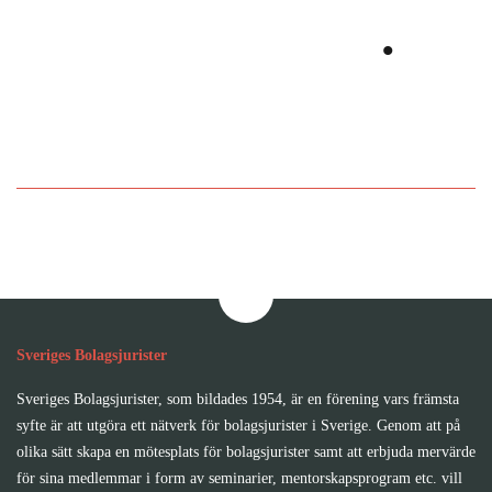
tillsammans
.
Bli medlem i Sveriges
Bolagsjurister
Sveriges Bolagsjurister
Sveriges Bolagsjurister, som bildades 1954, är en förening vars främsta
syfte är att utgöra ett nätverk för bolagsjurister i Sverige. Genom att på
olika sätt skapa en mötesplats för bolagsjurister samt att erbjuda mervärde
för sina medlemmar i form av seminarier, mentorskapsprogram etc. vill