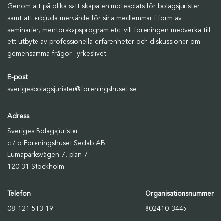
Genom att på olika sätt skapa en mötesplats för bolagsjurister
samt att erbjuda mervärde för sina medlemmar i form av
seminarier, mentorskapsprogram etc. vill föreningen medverka till
ett utbyte av professionella erfarenheter och diskussioner om
gemensamma frågor i yrkeslivet.
E-post
sverigesbolagsjurister@foreningshuset.se
Adress
Sveriges Bolagsjurister
c / o Föreningshuset Sedab AB
Lumaparksvägen 7, plan 7
120 31 Stockholm
Telefon
Organisationsnummer
08-121 513 19
802410-3445